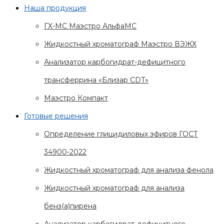
Наша продукция
ГХ-МС Маэстро АльфаМС
Жидкостный хроматограф Маэстро ВЭЖХ
Анализатор карбогидрат-дефицитного
трансферрина «Близар CDT»
Маэстро Компакт
Готовые решения
Определение глицидиловых эфиров ГОСТ
34900-2022
Жидкостный хроматограф для анализа фенола
Жидкостный хроматограф для анализа
бенз(а)пирена