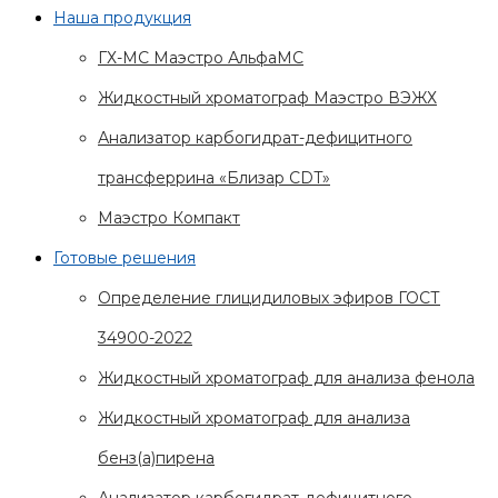
Наша продукция
ГХ-МС Маэстро АльфаМС
Жидкостный хроматограф Маэстро ВЭЖХ
Анализатор карбогидрат-дефицитного
трансферрина «Близар CDT»
Маэстро Компакт
Готовые решения
Определение глицидиловых эфиров ГОСТ
34900-2022
Жидкостный хроматограф для анализа фенола
Жидкостный хроматограф для анализа
бенз(а)пирена